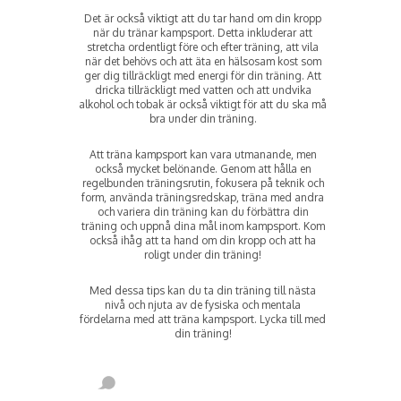
Det är också viktigt att du tar hand om din kropp
när du tränar kampsport. Detta inkluderar att
stretcha ordentligt före och efter träning, att vila
när det behövs och att äta en hälsosam kost som
ger dig tillräckligt med energi för din träning. Att
dricka tillräckligt med vatten och att undvika
alkohol och tobak är också viktigt för att du ska må
bra under din träning.
Att träna kampsport kan vara utmanande, men
också mycket belönande. Genom att hålla en
regelbunden träningsrutin, fokusera på teknik och
form, använda träningsredskap, träna med andra
och variera din träning kan du förbättra din
träning och uppnå dina mål inom kampsport. Kom
också ihåg att ta hand om din kropp och att ha
roligt under din träning!
Med dessa tips kan du ta din träning till nästa
nivå och njuta av de fysiska och mentala
fördelarna med att träna kampsport. Lycka till med
din träning!