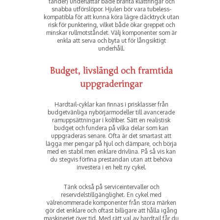
tänder) underlättar både branta klättringar och
snabba utförslöpor. Hjulen bör vara tubeless-
kompatibla för att kunna köra lägre däcktryck utan
risk för punktering, vilket både ökar greppet och
minskar rullmotståndet. Välj komponenter som är
enkla att serva och byta ut för långsiktigt
underhåll.
Budget, livslängd och framtida
uppgraderingar
Hardtail-cyklar kan finnas i prisklasser från
budgetvänliga nybörjarmodeller till avancerade
ramuppsättningar i kolfiber. Sätt en realistisk
budget och fundera på vilka delar som kan
uppgraderas senare. Ofta är det smartast att
lägga mer pengar på hjul och dämpare, och börja
med en stabil men enklare drivlina. På så vis kan
du stegvis förfina prestandan utan att behöva
investera i en helt ny cykel.
Tänk också på serviceintervaller och
reservdelstillgänglighet. En cykel med
välrenommerade komponenter från stora märken
gör det enklare och oftast billigare att hålla igång
maskineriet över tid. Med rätt val av hardtail får du