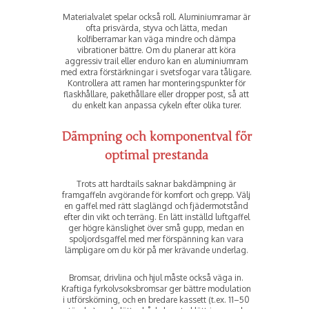
Materialvalet spelar också roll. Aluminiumramar är
ofta prisvärda, styva och lätta, medan
kolfiberramar kan väga mindre och dämpa
vibrationer bättre. Om du planerar att köra
aggressiv trail eller enduro kan en aluminiumram
med extra förstärkningar i svetsfogar vara tåligare.
Kontrollera att ramen har monteringspunkter för
flaskhållare, pakethållare eller dropper post, så att
du enkelt kan anpassa cykeln efter olika turer.
Dämpning och komponentval för
optimal prestanda
Trots att hardtails saknar bakdämpning är
framgaffeln avgörande för komfort och grepp. Välj
en gaffel med rätt slaglängd och fjädermotstånd
efter din vikt och terräng. En lätt inställd luftgaffel
ger högre känslighet över små gupp, medan en
spoljords­gaffel med mer förspänning kan vara
lämpligare om du kör på mer krävande underlag.
Bromsar, drivlina och hjul måste också väga in.
Kraftiga fyrkolvsoksbromsar ger bättre modulation
i utförskörning, och en bredare kassett (t.ex. 11–50