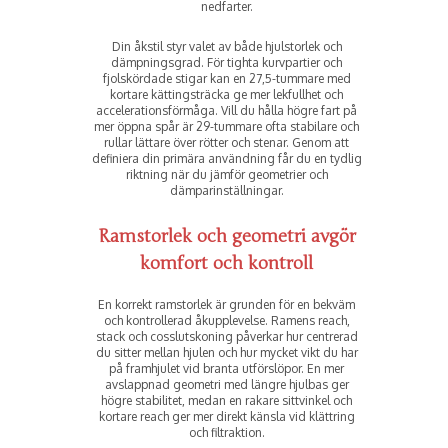
nedfarter.
Din åkstil styr valet av både hjulstorlek och
dämpningsgrad. För tighta kurvpartier och
fjolskördade stigar kan en 27,5-tummare med
kortare kättingsträcka ge mer lekfullhet och
accelerationsförmåga. Vill du hålla högre fart på
mer öppna spår är 29-tummare ofta stabilare och
rullar lättare över rötter och stenar. Genom att
definiera din primära användning får du en tydlig
riktning när du jämför geometrier och
dämparinställningar.
Ramstorlek och geometri avgör
komfort och kontroll
En korrekt ramstorlek är grunden för en bekväm
och kontrollerad åkupplevelse. Ramens reach,
stack och cosslutskoning påverkar hur centrerad
du sitter mellan hjulen och hur mycket vikt du har
på framhjulet vid branta utförslöpor. En mer
avslappnad geometri med längre hjulbas ger
högre stabilitet, medan en rakare sittvinkel och
kortare reach ger mer direkt känsla vid klättring
och filtraktion.