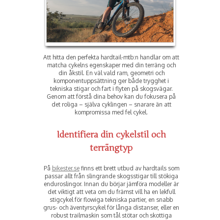
Att hitta den perfekta hardtail-mtb:n handlar om att
matcha cykelns egenskaper med din terräng och
din åkstil. En väl vald ram, geometri och
komponentuppsättning ger både trygghet i
tekniska stigar och fart i flyten på skogsvägar.
Genom att förstå dina behov kan du fokusera på
det roliga – själva cyklingen – snarare än att
kompromissa med fel cykel.
Identifiera din cykelstil och
terrängtyp
På
bikester.se
finns ett brett utbud av hardtails som
passar allt från slingrande skogsstigar till stökiga
enduroslingor. Innan du börjar jämföra modeller är
det viktigt att veta om du främst vill ha en lekfull
stigcykel för flowiga tekniska partier, en snabb
grus- och äventyrscykel för långa distanser, eller en
robust trailmaskin som tål stötar och skottiga