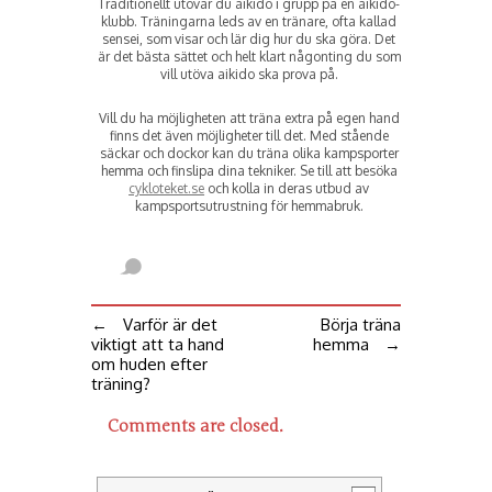
Traditionellt utövar du aikido i grupp på en aikido-
klubb. Träningarna leds av en tränare, ofta kallad
sensei, som visar och lär dig hur du ska göra. Det
är det bästa sättet och helt klart någonting du som
vill utöva aikido ska prova på.
Vill du ha möjligheten att träna extra på egen hand
finns det även möjligheter till det. Med stående
säckar och dockor kan du träna olika kampsporter
hemma och finslipa dina tekniker. Se till att besöka
cykloteket.se
och kolla in deras utbud av
kampsportsutrustning för hemmabruk.
←
Varför är det
Börja träna
viktigt att ta hand
hemma
→
om huden efter
träning?
Comments are closed.