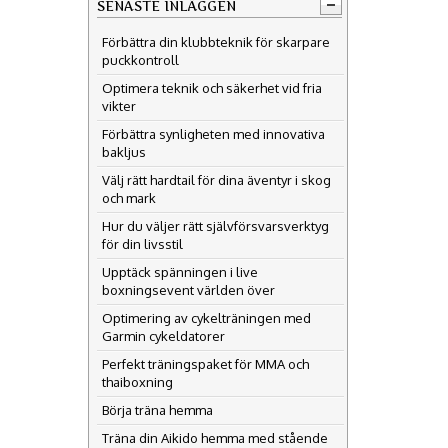
SENASTE INLÄGGEN
Förbättra din klubbteknik för skarpare
puckkontroll
Optimera teknik och säkerhet vid fria
vikter
Förbättra synligheten med innovativa
bakljus
Välj rätt hardtail för dina äventyr i skog
och mark
Hur du väljer rätt självförsvarsverktyg
för din livsstil
Upptäck spänningen i live
boxningsevent världen över
Optimering av cykelträningen med
Garmin cykeldatorer
Perfekt träningspaket för MMA och
thaiboxning
Börja träna hemma
Träna din Aikido hemma med stående